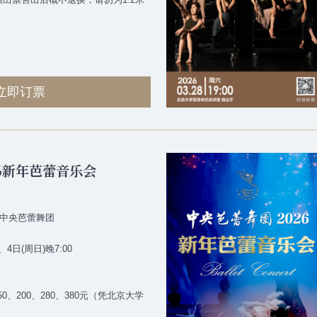
立即订票
6新年芭蕾音乐会
中央芭蕾舞团
、4日(周日)晚7:00
50、200、280、380元（凭北京大学