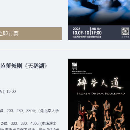
立即订票
典芭蕾舞剧《天鹅湖》
）19:00
50、200、280、380元（凭北京大学
240、300、380、480元(本场演出
演出票售出后概不退换，请勿为1.2米