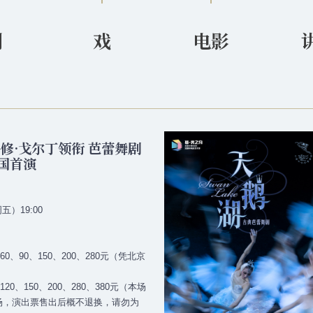
剧
戏
电影
修·戈尔丁领衔 芭蕾舞剧
国首演
五）19:00
、90、150、200、280元（凭北京
0、150、200、280、380元（本场
入场，演出票售出后概不退换，请勿为