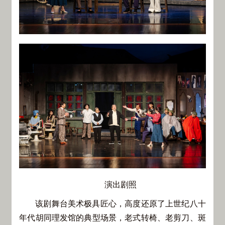
演出剧照
该剧舞台美术极具匠心，高度还原了上世纪八十
年代胡同理发馆的典型场景，老式转椅、老剪刀、斑