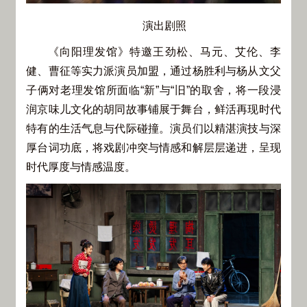
演出剧照
《向阳理发馆》特邀王劲松、马元、艾伦、李
健、曹征等实力派演员加盟，通过杨胜利与杨从文父
子俩对老理发馆所面临“新”与“旧”的取舍，将一段浸
润京味儿文化的胡同故事铺展于舞台，鲜活再现时代
特有的生活气息与代际碰撞。演员们以精湛演技与深
厚台词功底，将戏剧冲突与情感和解层层递进，呈现
时代厚度与情感温度。