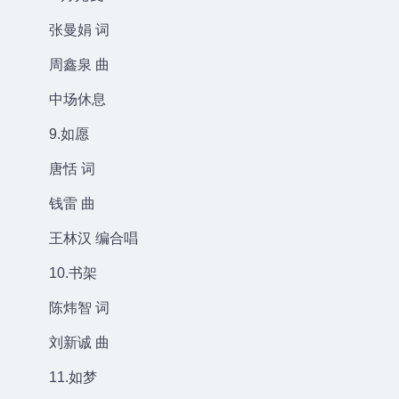
张曼娟 词
周鑫泉 曲
中场休息
9.如愿
唐恬 词
钱雷 曲
王林汉 编合唱
10.书架
陈炜智 词
刘新诚 曲
11.如梦