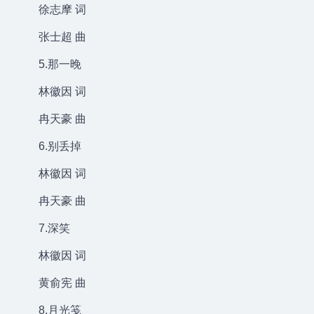
徐志摩 词
张士超 曲
5.那一晚
林徽因 词
冉天豪 曲
6.别丢掉
林徽因 词
冉天豪 曲
7.深笑
林徽因 词
黄俞宪 曲
8.月光笺