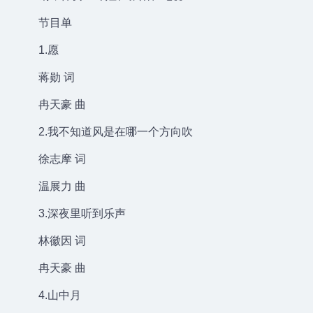
节目单
1.愿
蒋勋 词
冉天豪 曲
2.我不知道风是在哪一个方向吹
徐志摩 词
温展力 曲
3.深夜里听到乐声
林徽因 词
冉天豪 曲
4.山中月