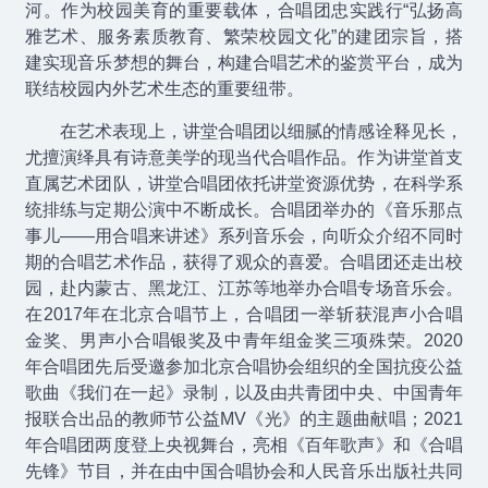
河。作为校园美育的重要载体，合唱团忠实践行“弘扬高
雅艺术、服务素质教育、繁荣校园文化”的建团宗旨，搭
建实现音乐梦想的舞台，构建合唱艺术的鉴赏平台，成为
联结校园内外艺术生态的重要纽带。
在艺术表现上，讲堂合唱团以细腻的情感诠释见长，
尤擅演绎具有诗意美学的现当代合唱作品。作为讲堂首支
直属艺术团队，讲堂合唱团依托讲堂资源优势，在科学系
统排练与定期公演中不断成长。合唱团举办的《音乐那点
事儿——用合唱来讲述》系列音乐会，向听众介绍不同时
期的合唱艺术作品，获得了观众的喜爱。合唱团还走出校
园，赴内蒙古、黑龙江、江苏等地举办合唱专场音乐会。
在2017年在北京合唱节上，合唱团一举斩获混声小合唱
金奖、男声小合唱银奖及中青年组金奖三项殊荣。2020
年合唱团先后受邀参加北京合唱协会组织的全国抗疫公益
歌曲《我们在一起》录制，以及由共青团中央、中国青年
报联合出品的教师节公益MV《光》的主题曲献唱；2021
年合唱团两度登上央视舞台，亮相《百年歌声》和《合唱
先锋》节目，并在由中国合唱协会和人民音乐出版社共同