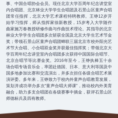
事、中国合唱协会会员。现任北京大学百周年纪念讲堂室
内合唱团、北京林业大学学生合唱团及石景山区童声合唱
团常任指挥，北京大学艺术课程特聘教师。王铮12岁开
始学习指挥，师从指挥家徐新教授，15岁考入大学随作
曲家施万春教授研修作曲与作曲技术理论。其指导的北京
林业大学学生合唱团多次斩获全国及北京大学生艺术节金
奖；带领石景山区童声合唱团蝉联三届北京市校外阳光艺
术节大合唱、小合唱双金奖并获最佳指挥奖；带领北京大
学百周年纪念讲堂室内合唱团多次获得中国国际合唱节、
北京合唱节等比赛金奖。2016年至今，王铮执棒五十余
场合唱专场音乐会，率团赴德国、日本、意大利等国及中
国多地参加比赛和交流演出，并多次担任各级合唱艺术展
演评委。多年来，王铮致力于校内外童声合唱教育发展，
策划并成功举办多次“童声合唱大师课”，推动校内外美育
融合，助力多支合唱团在各级赛事中摘金，获评石景山区
师德标兵及四有教师。