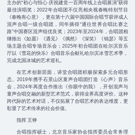
主办的“初心与恒心·庆祝建党一百周年线上合唱展演”获得
最佳演唱奖；2022年合唱团不仅亮相央视春晚特别节目
《春晚有心意》，更在第十六届中国国际合唱节获评成人
混声合唱一级合唱团，同年摘得“通往世界合唱比赛之
路”中国赛区混声组优良奖；2023年至2024年，合唱团相
继推出《如愿》《遇见》《偶然》《深笑》《锦瑟》等五
场主题合唱专场音乐会；2025年初合唱团在哈尔滨音乐
厅以《雪花的快乐》合唱音乐会献礼哈尔滨冰雪艺术季，
完成北国冰城的艺术巡礼。
在艺术创新层面，讲堂合唱团积极探索多元合唱形
态。2019年携手石景山区童声合唱团打造《心声》音乐
会，2024年再度合作推出《你眼中的我》，开创混声与
童声合唱交融的新型艺术范式，获得业界高度评价。这种
跨代际的艺术对话，不仅拓展了合唱艺术的表达维度，更
彰显了艺术传承的社会价值。
指挥 王铮
合唱指挥硕士，北京音乐家协会指挥委员会常务理